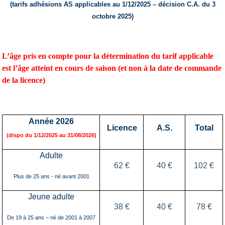
(tarifs adhésions AS applicables au 1/12/2025 – décision C.A. du 3
octobre 2025)
L’âge pris en compte pour la détermination du tarif applicable
est l’âge atteint en cours de saison (et non à la date de commande
de la licence)
Année 202
6
Licence
A.S.
Total
(dispo du 1/12/202
5
au 3
1
/
08
/202
6
)
Adulte
6
2
€
40
€
10
2
€
Plus de 25 ans -
né
avant
200
1
Jeune adulte
3
8
€
40
€
7
8
€
De 19 à 25 ans –
n
é de
200
1
à 200
7