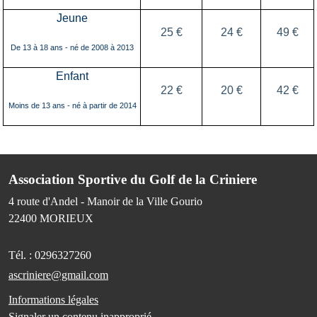
Jeune
2
5
€
24
€
4
9
€
De 13 à 18 ans -
n
é de 200
8
à 201
3
E
nfant
2
2
€
20 €
4
2
€
Moins de 13 ans -
n
é à partir de 201
4
Association Sportive du Golf de la Criniere
4 route d'Andel - Manoir de la Ville Gourio
22400
MORIEUX
Tél. :
0296327260
ascriniere@gmail.com
Informations légales
Signaler un contenu inapproprié