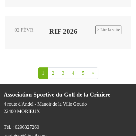
02 FÉVR.
RIF 2026
Lire la suite
1
2
3
4
5
»
Association Sportive du Golf de la Criniere
4 route d'Andel - Manoir de la Ville Gourio
22400
MORIEUX
Tél. :
0296327260
ascriniere@gmail.com