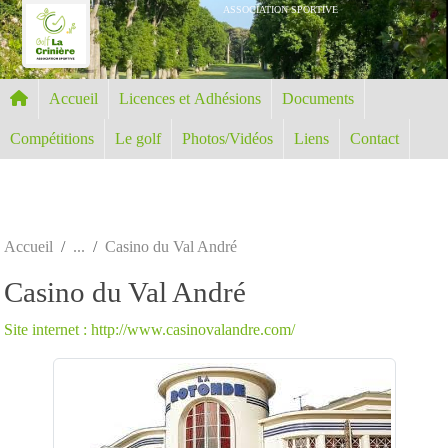
Panneau de gestion des cookies
ASSOCIATION SPORTIVE
Accueil
Licences et Adhésions
Documents
Compétitions
Le golf
Photos/Vidéos
Liens
Contact
Accueil
Casino du Val André
Casino du Val André
Site internet : http://www.casinovalandre.com/