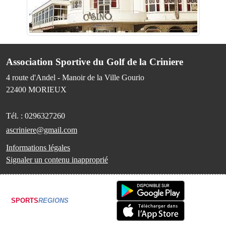
Association Sportive du Golf de la Criniere
4 route d'Andel - Manoir de la Ville Gourio
22400
MORIEUX
Tél. :
0296327260
ascriniere@gmail.com
Informations légales
Signaler un contenu inapproprié
SPORTS
REGIONS