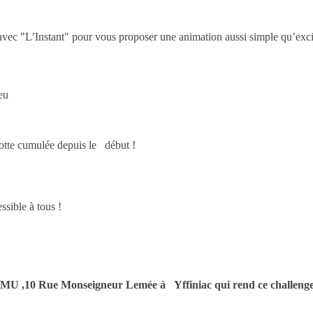
e avec "L’Instant" pour vous proposer une animation aussi simple qu’exci
eu
notte cumulée depuis le début !
sible à tous !
PMU ,10 Rue Monseigneur Lemée à Yffiniac qui rend ce challenge