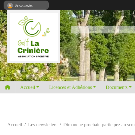
Panneau de gestion des cookies
Se connecter
Accueil
Licences et Adhésions
Documents
Accueil
Les newsletters
Dimanche prochain participez au scra