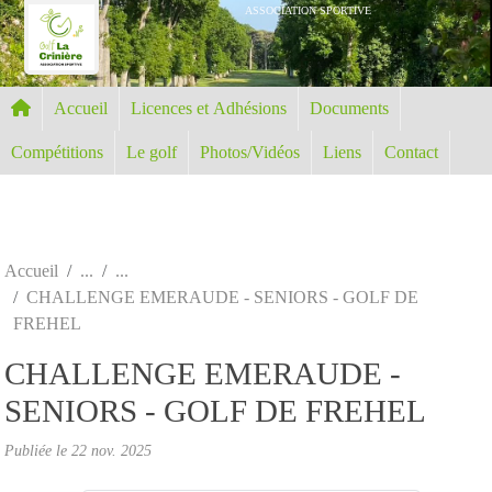
Panneau de gestion des cookies
ASSOCIATION SPORTIVE
Accueil
Licences et Adhésions
Documents
Compétitions
Le golf
Photos/Vidéos
Liens
Contact
Accueil
CHALLENGE EMERAUDE - SENIORS - GOLF DE
FREHEL
CHALLENGE EMERAUDE -
SENIORS - GOLF DE FREHEL
Publiée le
22 nov. 2025