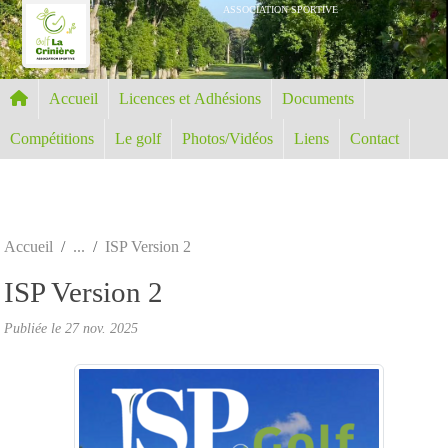
Panneau de gestion des cookies
ASSOCIATION SPORTIVE
Accueil
Licences et Adhésions
Documents
Compétitions
Le golf
Photos/Vidéos
Liens
Contact
Accueil
ISP Version 2
ISP Version 2
Publiée le
27 nov. 2025