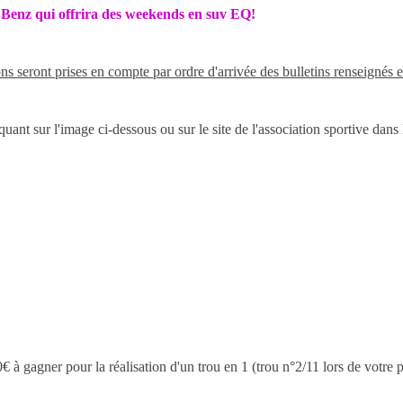
Benz qui offrira des weekends en suv EQ!
s seront prises en compte par ordre d'arrivée des bulletins renseignés 
uant sur l'image ci-dessous ou sur le site de l'association sportive dans
à gagner pour la réalisation d'un trou en 1 (trou n°2/11 lors de votre