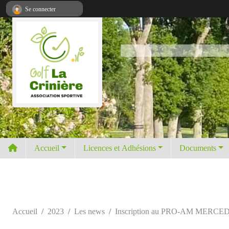
Panneau de gestion des cookies
Se connecter
Accueil
Licences et Adhésions
Documents
Accueil
2023
Les news
Inscription au PRO-AM MERCE