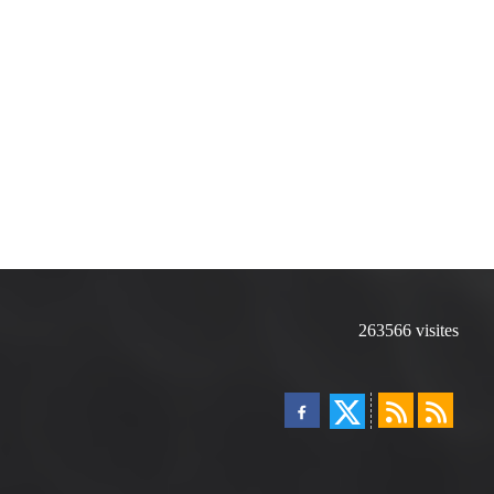
263566
visites