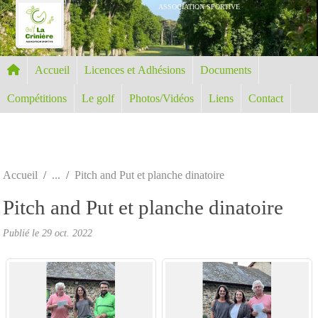
Panneau de gestion des cookies
ASSOCIATION SPORTIVE
Accueil
Licences et Adhésions
Documents
Compétitions
Le golf
Photos/Vidéos
Liens
Contact
Accueil
Pitch and Put et planche dinatoire
Pitch and Put et planche dinatoire
Publié le
29 oct. 2022