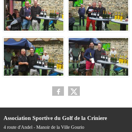
Association Sportive du Golf de la Criniere
4 route d'Andel - Manoir de la Ville Gourio