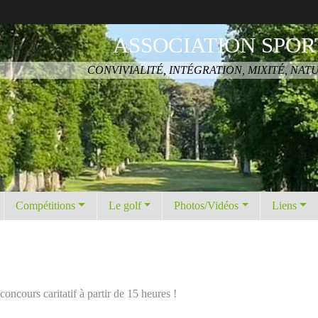
ASSOCIATION SPOR
CONVIVIALITÉ, INTÉGRATION, MIXITÉ, NAT
Compétitions
Le golf
Photos/Vidéos
Liens
ncours caritatif à partir de 15 heures !