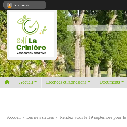
Panneau de gestion des cookies
Se connecter
Accueil
Licences et Adhésions
Documents
Accueil
Les newsletters
Rendez-vous le 19 septembre pour le co