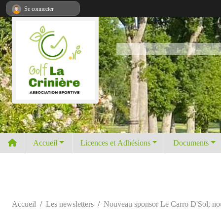
Panneau de gestion des cookies
Se connecter
Accueil
Licences et Adhésions
Documents
Accueil
Les newsletters
Nouveau sponsor Le Carro D'Sol, nouve