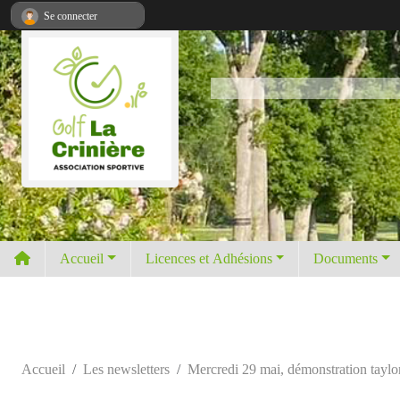
Panneau de gestion des cookies
Se connecter
Accueil
Licences et Adhésions
Documents
Accueil
Les newsletters
Mercredi 29 mai, démonstration tayl