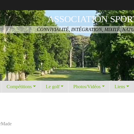
ASSOCIATION SPOR
CONVIVIALITÉ, INTÉGRATION, MIXITÉ, NAT
Compétitions
Le golf
Photos/Vidéos
Liens
orMade