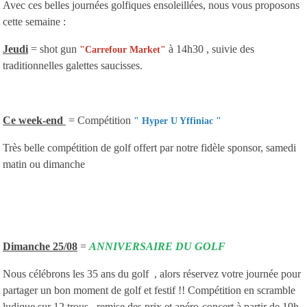
Avec ces belles journées golfiques ensoleillées, nous vous proposons
cette semaine :
Jeudi
= shot gun
à 14h30 , suivie des
"Carrefour Market"
traditionnelles galettes saucisses.
Ce week-end
= Compétition
" Hyper U Yffiniac "
Très belle compétition de golf offert par notre fidèle sponsor, samedi
matin ou dimanche
Dimanche 25/08
=
ANNIVERSAIRE DU GOLF
Nous célébrons les 35 ans du golf , alors réservez votre journée pour
partager un bon moment de golf et festif !! Compétition en scramble
ludique sur 12 trous , remise des prix et apéro-concert à partir de 19h