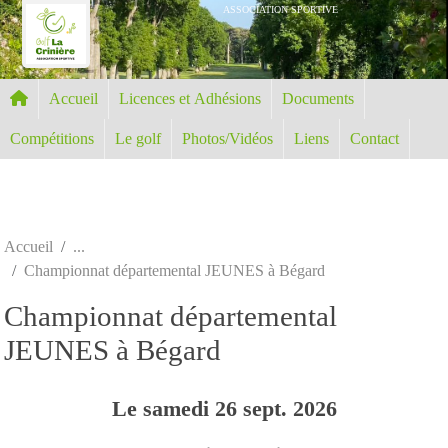
Panneau de gestion des cookies
ASSOCIATION SPORTIVE
Accueil
Licences et Adhésions
Documents
Compétitions
Le golf
Photos/Vidéos
Liens
Contact
Accueil
Championnat départemental JEUNES à Bégard
Championnat départemental
JEUNES à Bégard
Le
samedi
26
sept.
2026