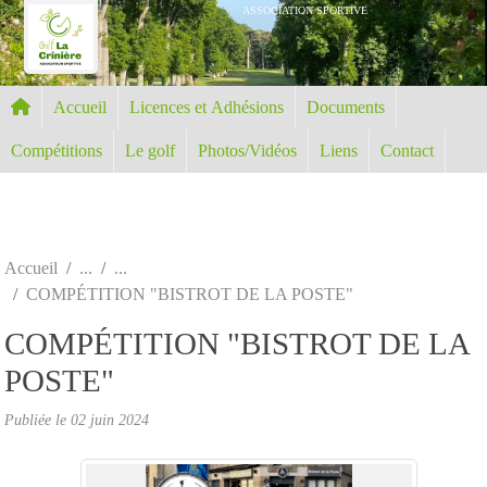
Panneau de gestion des cookies
ASSOCIATION SPORTIVE
Accueil
Licences et Adhésions
Documents
Compétitions
Le golf
Photos/Vidéos
Liens
Contact
Accueil
COMPÉTITION "BISTROT DE LA POSTE"
COMPÉTITION "BISTROT DE LA
POSTE"
Publiée le
02 juin 2024