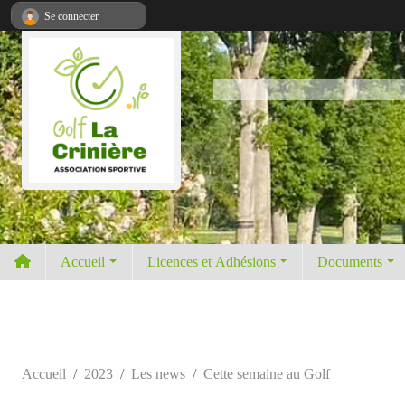
Panneau de gestion des cookies
Se connecter
Accueil
Licences et Adhésions
Documents
Accueil
2023
Les news
Cette semaine au Golf