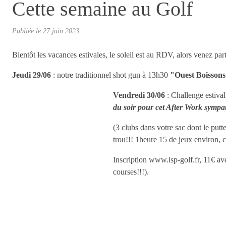
Cette semaine au Golf
Publiée le
27 juin 2023
Bientôt les vacances estivales, le soleil est au RDV, alors venez p
Jeudi 29/06
: notre traditionnel shot gun à 13h30
"Ouest Boisson
Vendredi 30/06
: Challenge estiva
du soir pour c
et After Work sympat
(3 clubs dans votre sac dont le putt
trou!!! 1heure 15 de jeux environ, c'
Inscription www.isp-golf.fr, 11€ ave
courses!!!).