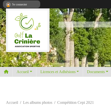
Panneau de gestion des cookies
Se connecter
Accueil
Licences et Adhésions
Documents
Accueil
Les albums photos
Compétition Cepi 2021