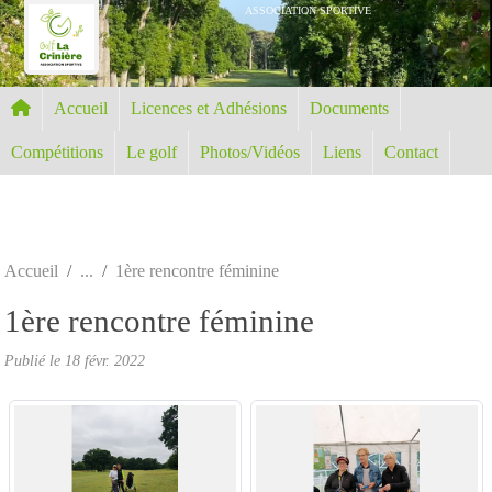
Panneau de gestion des cookies
ASSOCIATION SPORTIVE
Accueil
Licences et Adhésions
Documents
Compétitions
Le golf
Photos/Vidéos
Liens
Contact
Accueil
1ère rencontre féminine
1ère rencontre féminine
Publié le
18 févr. 2022