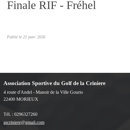
Finale RIF - Fréhel
Publié le
21 janv. 2026
Association Sportive du Golf de la Criniere
4 route d'Andel - Manoir de la Ville Gourio
22400
MORIEUX
Tél. :
0296327260
ascriniere@gmail.com