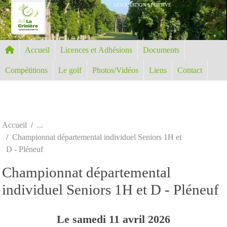
Panneau de gestion des cookies
ASSOCIATION SPORTIVE
Accueil
Licences et Adhésions
Documents
Compétitions
Le golf
Photos/Vidéos
Liens
Contact
Accueil
Championnat départemental individuel Seniors 1H et
D - Pléneuf
Championnat départemental
individuel Seniors 1H et D - Pléneuf
Le
samedi
11
avril
2026