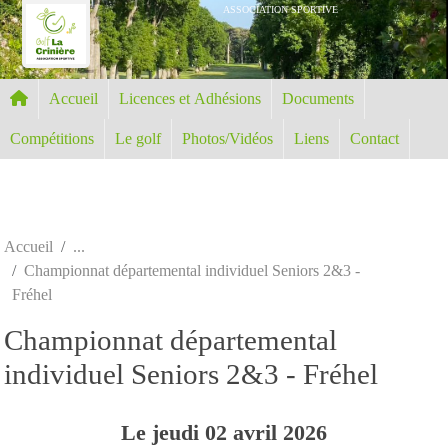
Panneau de gestion des cookies
ASSOCIATION SPORTIVE
Accueil
Licences et Adhésions
Documents
Compétitions
Le golf
Photos/Vidéos
Liens
Contact
Accueil
Championnat départemental individuel Seniors 2&3 -
Fréhel
Championnat départemental
individuel Seniors 2&3 - Fréhel
Le
jeudi
02
avril
2026