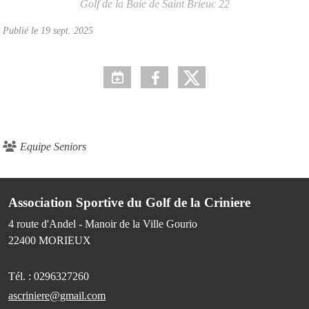
Golf de la Baie de Saint Brieuc
22
Publié le
19 sept. 2025
Equipe Seniors
Association Sportive du Golf de la Criniere
4 route d'Andel - Manoir de la Ville Gourio
22400
MORIEUX
Tél. :
0296327260
ascriniere@gmail.com