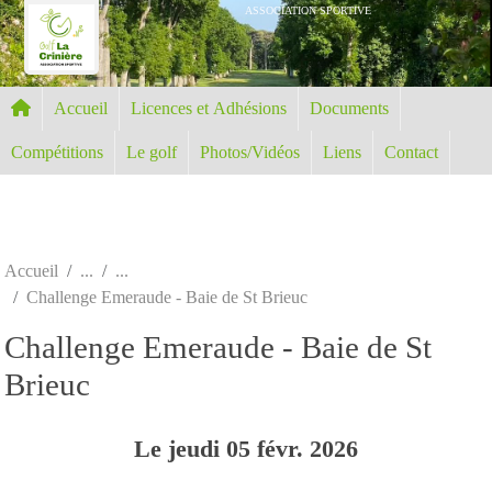
Panneau de gestion des cookies
ASSOCIATION SPORTIVE
Accueil
Licences et Adhésions
Documents
Compétitions
Le golf
Photos/Vidéos
Liens
Contact
Accueil
Challenge Emeraude - Baie de St Brieuc
Challenge Emeraude - Baie de St
Brieuc
Le
jeudi
05
févr.
2026