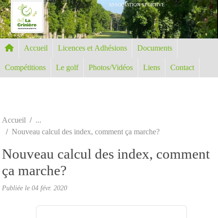
Panneau de gestion des cookies
ASSOCIATION SPORTIVE
Accueil
Licences et Adhésions
Documents
Compétitions
Le golf
Photos/Vidéos
Liens
Contact
Accueil
Nouveau calcul des index, comment ça marche?
Nouveau calcul des index, comment
ça marche?
Publiée le
04 févr. 2020