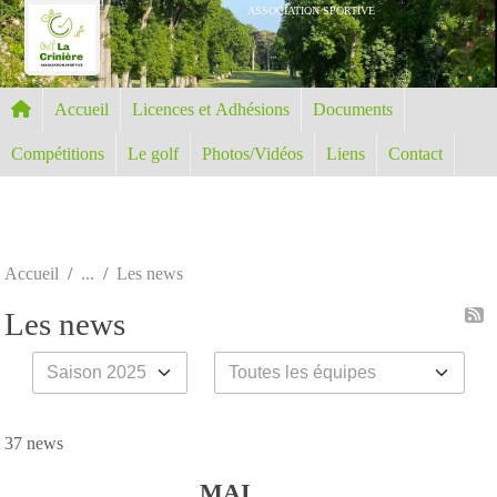
Panneau de gestion des cookies
ASSOCIATION SPORTIVE
Accueil
Licences et Adhésions
Documents
Compétitions
Le golf
Photos/Vidéos
Liens
Contact
Accueil
Les news
Les news
37 news
MAI