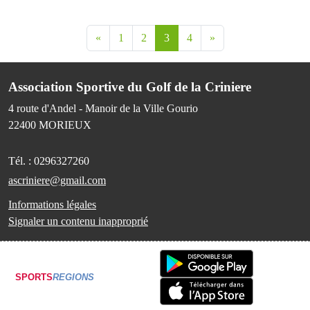
«
1
2
3
4
»
Association Sportive du Golf de la Criniere
4 route d'Andel - Manoir de la Ville Gourio
22400
MORIEUX
Tél. :
0296327260
ascriniere@gmail.com
Informations légales
Signaler un contenu inapproprié
SPORTS
REGIONS